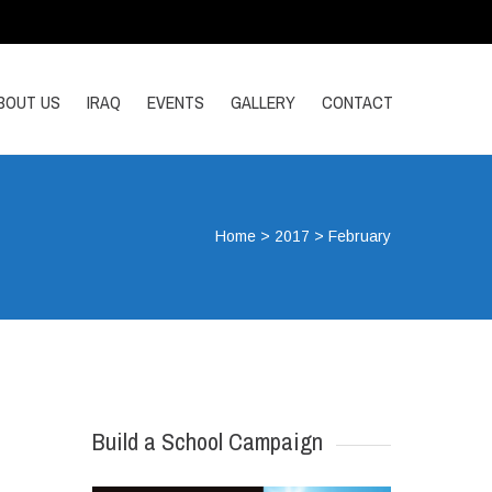
BOUT US
IRAQ
EVENTS
GALLERY
CONTACT
Home
>
2017
>
February
Build a School Campaign