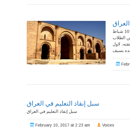
العمة اليزابيث.. الآثارية التي احبت العراق! عبدالجبار جعفر لجمعة 10 شباط
2017الطلاب
قته، لاول
Febr
سبل إنقاذ التعليم في العراق
سبل إنقاذ التعليم في العراق
February 10, 2017 at 2:23 am
Voices