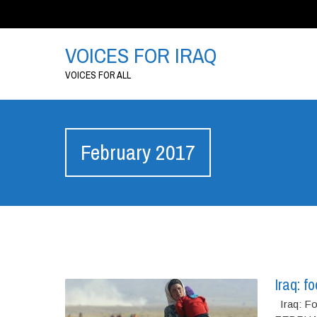
VOICES FOR IRAQ
VOICES FOR ALL
February 2017
Iraq: f
Iraq: Fo