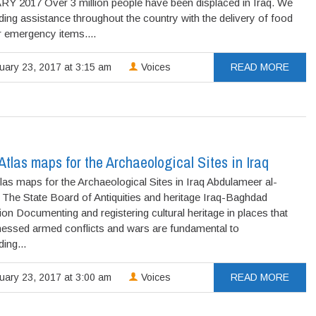
 2017 Over 3 million people have been displaced in Iraq. We
ding assistance throughout the country with the delivery of food
r emergency items....
uary 23, 2017 at 3:15 am
Voices
READ MORE
tlas maps for the Archaeological Sites in Iraq
as maps for the Archaeological Sites in Iraq Abdulameer al-
The State Board of Antiquities and heritage Iraq-Baghdad
ion Documenting and registering cultural heritage in places that
nessed armed conflicts and wars are fundamental to
ing...
uary 23, 2017 at 3:00 am
Voices
READ MORE