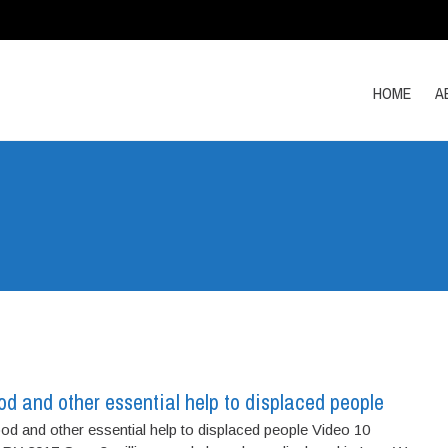
HOME
A
ood and other essential help to displaced people
od and other essential help to displaced people Video 10