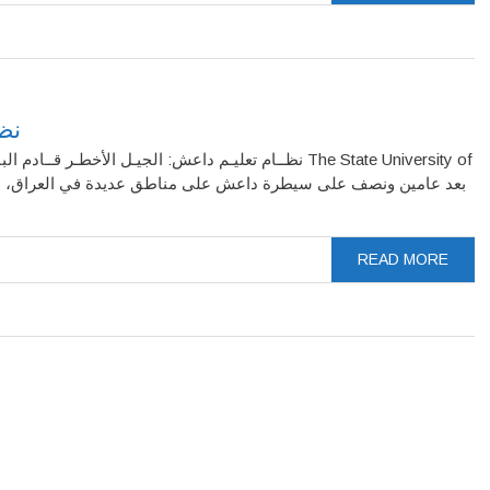
نظـ
نظــام تعليـم داعش: الجيـل الأ The State University of
READ MORE