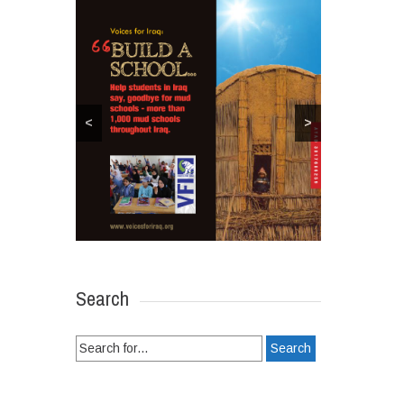
<
>
Search
Search
for: