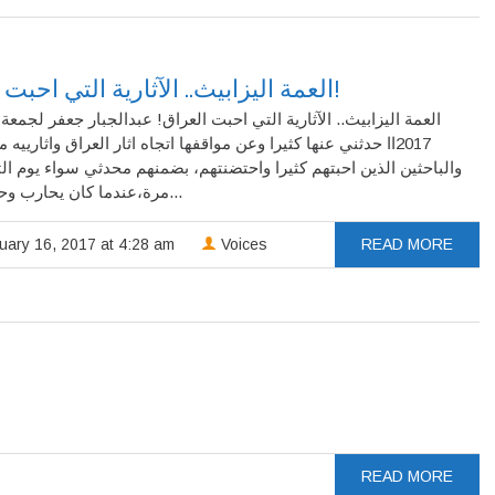
العمة اليزابيث.. الآثارية التي احبت العراق!
اا حدثني عنها كثيرا وعن مواقفها اتجاه اثار العراق واثارييه من 
والباحثين الذين احبتهم كثيرا واحتضنتهم، بضمنهم محدثي سواء يوم الت
مرة،عندما كان يحارب وحده بسيف...
uary 16, 2017 at 4:28 am
Voices
READ MORE
READ MORE