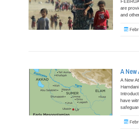
FEBRUARY
are provi
and othe
Febr
A New A
A New Atl
Hamdani 
Introduct
have wit
safeguard
Febr