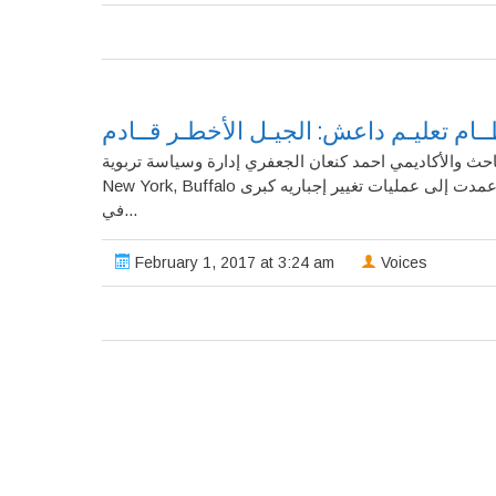
ـام تعليـم داعش: الجيـل الأخطـر قــادم
خطـر قــادم الباحث والأكاديمي احمد كنعان الجعفري إدارة وسياسة تربوية
New York, Buffalo بعد عامين ونصف على سيطرة داعش على مناطق عديدة في العراق، عمدت إلى عمليات تغيير إجباريه كبرى
في...
February 1, 2017 at 3:24 am
Voices