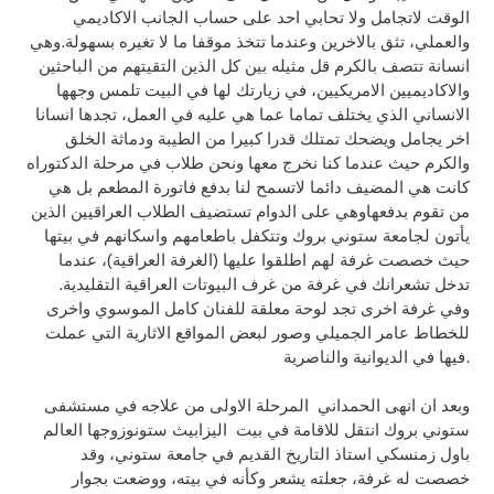
الوقت لاتجامل ولا تحابي احد على حساب الجانب الاكاديمي
والعملي، تثق بالاخرين وعندما تتخذ موقفا ما لا تغيره بسهولة.وهي
انسانة تتصف بالكرم قل مثيله بين كل الذين التقيتهم من الباحثين
والاكاديميين الامريكيين، في زيارتك لها في البيت تلمس وجهها
الانساني الذي يختلف تماما عما هي عليه في العمل، تجدها انسانا
اخر يجامل ويضحك تمتلك قدرا كبيرا من الطيبة ودماثة الخلق
والكرم حيث عندما كنا نخرج معها ونحن طلاب في مرحلة الدكتوراه
كانت هي المضيف دائما لاتسمح لنا بدفع فاتورة المطعم بل هي
من تقوم بدفعهاوهي على الدوام تستضيف الطلاب العراقيين الذين
يأتون لجامعة ستوني بروك وتتكفل باطعامهم واسكانهم في بيتها
حيث خصصت غرفة لهم اطلقوا عليها (الغرفة العراقية)، عندما
تدخل تشعرانك في غرفة من غرف البيوتات العراقية التقليدية.
وفي غرفة اخرى تجد لوحة معلقة للفنان كامل الموسوي واخرى
للخطاط عامر الجميلي وصور لبعض المواقع الاثارية التي عملت
فيها في الديوانية والناصرية.
وبعد ان انهى الحمداني المرحلة الاولى من علاجه في مستشفى
ستوني بروك انتقل للاقامة في بيت اليزابيث ستونوزوجها العالم
باول زمنسكي استاذ التاريخ القديم في جامعة ستوني، وقد
خصصت له غرفة، جعلته يشعر وكأنه في بيته، ووضعت بجوار