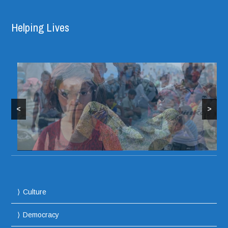
Helping Lives
<
>
Culture
Democracy