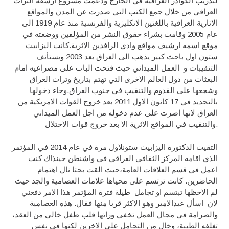
لتدريب الكوادر العراقية في الخارج ودعمت مشروع ارشفة التراث
العراقي من خلال جمع الكتب التي صدرت عن المدن والمواقع
الاثارية العراقية باللغتين الانكليزية والفرنسية منذ عام 1919 الى
عام 2005 وقامت بشراء حقوق النشر من المؤلفين ووضعته في
موقع اسمه ارشيف مواقع وادي الرافدين الاثرية.كانت اليزابيث
ستون اول باحث كبير يذهب الى العراق بعد 2003 ويستأنف
التنقيبات و العمل الميداني حيث فتحت الباب على مصراعيه امام
البعثات من دول العالم الاخرى التي تهتم بتاريخ وتراث العراق
وشجعها على القدوم والتنقيب في جنوب العراق.وجاء دخولها
بالتحديد في 17 كانون الاول 2011 بعد خروج القوات الامريكية من
العراق لانها اصرت على عدم دخوله من اجل العمل الميداني
والتنقيب في المواقع الاثرية الا بعد خروج قوات الاحتلال.
التقيت الدكتورة اليزابيث ستونلاول مرة في عام 2014 في المؤتمر
الذي اقامه المركز الثقافي العراقي في واشنطن حينذاك كنت
اعمل في قسم العلاقات العامة،حيث القت بحثا نال اهتمام
الحاضرين. كانت ترتسم على محياها علامات العصامية والجد حيث
لم الاحظها تبتسم او تجامل طيلة فترة المؤتمر هذا الامر دفعني
لان اسأل عبدالامير وهو الاكثر قربا منها فقال: هذه العصامية
والصرامة في مجال العمل تخفي ورائها قلب طفل خالي من العقد،
تغلفه الطيبة، وخال من التحامل على الاخرين لكنها في نفس