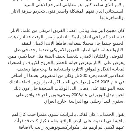
والامر الذي ساعد كثيرا هو مقابلتي للمرجع الاعلى السيد
السيستاني الذي تفهم المشكلة واصدر فتوى بتحريم سرقة الاثار
والمتاجرة بها.
كان مجيئ اليزابيث وباقي اعضاء الفريق امريكي من علماء الاثار
قد ساعد كثيرا في انقاذ مايمكن انقاذه ونفس الوقت قد اثار دهشة
الجميع حينما جاء محملا بمعداته، قاطعا الاف الاميال لتفقد
الاثاروالدهشة ذاتها اصابة الفريق الامريكي عندما وجد، في ظل
الفوضى والفلتان الامني، شخصا نحيف البنية مثل عبدالامير، ممن
يحرص على الاثار ويعرض حياته للخطر بالخروج للارياف والصحراء
لمعاينة التلال والمواقع الاثارية واستعادة ما نهب منها.ويضيف
عبدالامير:قمت بجرد 300 تل وكان من المفروض بعدها ان اسافر
في عام 2005 لاكمال دراستي العليا لكن اصرار وزير الثقافة انذاك
بعدم الموافقة على ذهابي الى الولايات المتحدة حال دون ذلك
لحين تبدل الوزيرفي عام2008 ومجيء وزير اخر قد وافق على
سفري لتبدأ رحلتي مع الدراسة خارج العراق.
يقول الحمداني: كان لقائي باليزابيث ستون مثمرا حيث كان اهم
مافيه انني التقيت على، ارض الواقع، بعلماء كبار كنت قد قرأت
عنهم لكنني لم ارهم مثل مكوايركبسونوهنري رايت بالاضافة