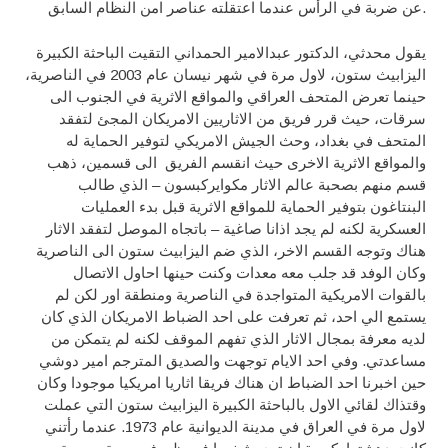
عن ضربة في الرأس عندما اعتقلته عناصر امن النظام السابق.
يقول محدثي، الدكتور عبدالامير الحمداني التقيت الباحثة الكبيرة
اليزابيث ستون، لاول مرة في شهر نيسان عام 2003 في الناصرية،
حينما تعرض المتحف العراقي والمواقع الاثرية في الجنوب الى
سرقات، حيث قرر فريق من الاثاريين الامريكان المجئ لتفقد
المتحف في بغداد، وحث الجيش الامريكي لتوفير الحماية له
والمواقع الاثرية الاخرى حيث انقسم الفريق الى قسمين، ذهب
قسم منهم بصحبة عالم الاثار مكوايركبسون – الذي طالب
البنتاغون بتوفير الحماية للمواقع الاثرية قبل بدء العمليات
العسكرية لكنه لم يجد اذانا صاغية – باتجاه الموصل لتفقد الاثار
هناك وتوجه القسم الاخر، الذي ضم اليزابيث ستون الى الناصرية
وكان الوفد قد جلب معه معدات وكنت حينها احاول الاتصال
بالقوات الامريكية المتواجدة في الناصرية ومنطقة اور لكن لم
يستمع الي احد، ثم تعرفت على احد الضباط الامريكان الذي كان
لديه معرفة بمجال الاثار الذي تفهم الموقف لكنه لم يتمكن من
مساعدتي. وفي احد الايام توجهت والصديق المترجم امير دوشي
حين اخبرنا احد الضباط ان هناك فريقا اثاريا امريكيا موجودا وكان
وقتذاك لقائي الاول بالباحثة الكبيرة اليزابيث ستون التي عملت
لاول مرة في العراق في مدينة الديوانية عام 1973. عندما رأتني