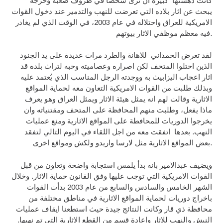
كانت دهشتها كبيرة ان ترى شخصا في ظروف صعبة وحرجة
يبحث عن اثار بلاده التي تعرضت للنهب والتدمير عند دخول القوات
الامريكية للعراق واحتلاله في عام 2003، في الوقت الذي لم يغادر
فيه معظم موظفي الاثار بيوتهم.
لقد تعرض الحمداني للاهانة والطرد مرات عديدة على يد الجنود
الذين احتلوا المتحف لكن اصراره وعصاميته وحبه لتراث بلده قد
اثار اعجاب اليزابيث به ووجدته الرجل المناسب الذي يُعتمد عليه
وبذلك طلبت من القوات الامريكية التعاون معه لحماية المواقع
الاثارية وقالت لهم انه يمثل هيئة الاثار ويمثل العراق وهو يعرف
ماذا يفعل، وطلبت منهم المحافظة على المتحف ومقتنياته وان
يخرجوا الدوريات للمحافطة على المواقع الاثارية ومنع عمليات
النهب. بعدها اتفقت معه من اجل اللقاء في اليوم التالي لتفقد
بعض المواقع الاثارية مثل لارسا واريدو ولكش ومواقع اخرى.
ويضيف عبدالامير بانه بدأ يلمس استجابة واضحة وتعاون من قبل
القوات الامريكية التي توجب عليها وفق القانون حماية الاثار. وخلال
الشهر الخامس والسادس والسابع من عام 2003 بدأت القوات
باخراج دوريات لحماية المواقع الاثارية في مناطق مختلفة من
محافظة ذي قار وكانت النتائج جيدة حيث استطعنا ايقاف عمليات
النبش والنهب للاثار واعادة قسم من القطع الاثارية التي تم نهبها.