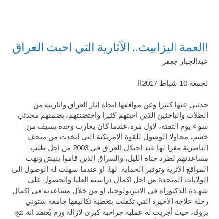
العمة اليزابيث.. الآثارية التي احبت العراق!
عبدالجبار جعفر
لجمعة 10 شباط 2017اا
حدثني عنها كثيرا وعن مواقفها اتجاه اثار العراق واثارييه من
الطلاب والباحثين الذين احبتهم كثيرا واحتضنتهم، بضمنهم محدثي
سواء يوم التقته، لاول مرة،عندما كان يحارب وحده بسيف من
خشب محاولا الوصول للقوة الامريكية التي اتخدت من متحف
الناصرية مقرا لها عند احتلال العراق في 2003 من اجل طلب
مساعدتهم لطرد جناة الليل، والسراق الذين قاموا بنبش ونهب
المواقع الاثرية وتوفير الحماية لها، او عندما سهلت له الوصول الى
الولايات المتحدة من اجل اكمال دراسته العليا والحصول على
شهادة الدكتوراه في الانثربولوجيا، او من خلال مساعدته في اكمال
رحلة علاجه الاخيرة التي تكفلت بتغطية تكاليفها جامعة ستوني
بروك، حيث أجريت له عملية جراحية كبرى لازالة ورم يُعتقد انه نتج