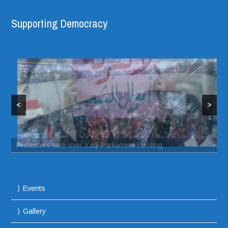
Supporting Democracy
<
>
Protesters take over Iraqi Parliament Building
Events
Gallery