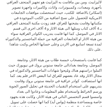
لاليزابيث. ومن بين ماقامت به اليزابيث هو تجهيز المتحف العراقي
بأجهزة، ومعدات، وكمبيوترات، واثاث، وكاميرات واجهزة تصوير
(اسكانر) بالاضافة للكتب، حيث استحصلت موافقات الجامعات
الامريكية للحصول على نسخ اضافية من الكتب الموجودة في
مكتباتها وقامت بشحنها للعراق. فقد زودت مكتبة المتحف العراقي
بـ 4 آلاف كتاب ومثلها الى هيئة الاثار و 4 آلاف اخرى الى قسم
الاثار في الموصل. كما انها قامت بتدريب الكوادر العراقية سواء
من هيئة الاثار او الجامعات العراقية من حملة الماجستير والدكتوراه
لمدة تسعة اسابيع في الاردن وعلى حسابها الخاص وكنت شاهدا
على ذلك.
كما قامت باستصحاب خمسة طلاب من هيثة الاثار، وجامعة
الموصل، وجامعة بغدادالى جامعة ستوني بروك في نيويورك حيث
اكملوا دراستهم هناك ومُنِحوا شهادات الماجستير والدكتوراه في
مجال الاثار وقد عاد بعضهم للعراق اما البعض الاخر فلم يعد. كما
انها استضافت كوادر عراقية في جامعة ستوني بروك وقامت
بتدريبهم على استخدام التقنيات الحديثة في تحليل الصور الجوية
ورسم الخرائط واستخدام نظم المعلومات وعادوا الى بغداد
واسسوا قسم التحسس النائي في هيئة الاثار، وكانت هذه بجهود
خاصة وبمساعدة منظمة (يواس أيد) كما انها حصلت على تمويل